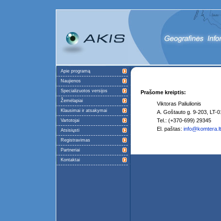
Apie programą
Naujienos
Specializuotos versijos
Prašome kreiptis:
Žemėlapiai
Viktoras Paliulionis
Klausimai ir atsakymai
A. Goštauto g. 9-203, LT-0
Tel.: (+370-699) 29345
Vartotojai
El. paštas:
info@komtera.lt
Atsisiųsti
Registravimas
Partneriai
Kontaktai